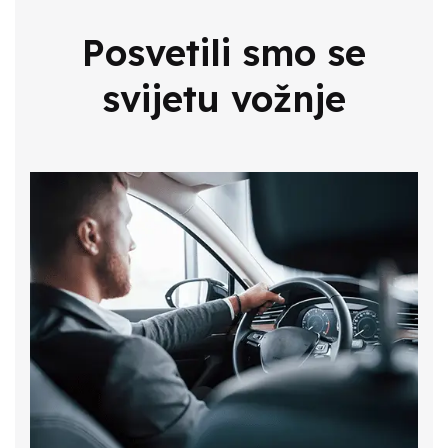
Automobil
Posvetili smo se
svijetu vožnje
Obuka za B kategoriju
Od osnova do naprednih tehnika - naučite voziti
automobile uz našu školu vožnje! Kategorija B
pruža sve potrebno za vožnju automobila. Prijavite
se i postanite sigurni vozač na cesti