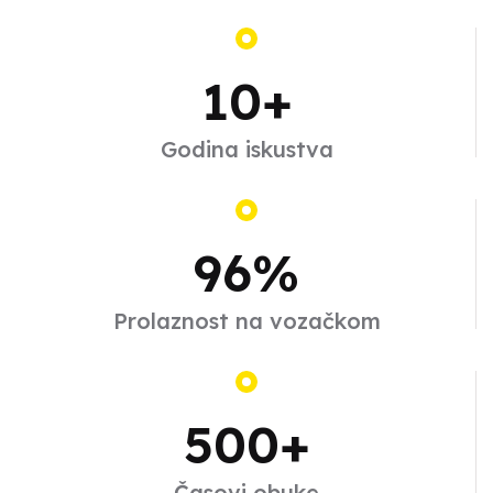
Automobil
10
+
Obuka za B kategoriju
Godina iskustva
Od osnova do naprednih tehnika - naučite voziti
automobile uz našu školu vožnje! Kategorija B
pruža sve potrebno za vožnju automobila. Prijavite
96
%
se i postanite sigurni vozač na cesti
Prolaznost na vozačkom
500
+
Časovi obuke