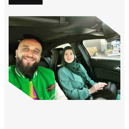
Motor
Obuka za A kategoriju
Učite voziti motocikle s našim stručnim
instruktorima! Kategorija A obuhvata sve potrebno
za vožnju motocikla. Prijavite se za kurs i krenite u
avanturu na dva točka.