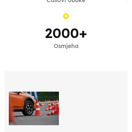
Motor
2000
+
Obuka za A kategoriju
Osmjeha
Učite voziti motocikle s našim stručnim
instruktorima! Kategorija A obuhvata sve potrebno
za vožnju motocikla. Prijavite se za kurs i krenite u
avanturu na dva točka.