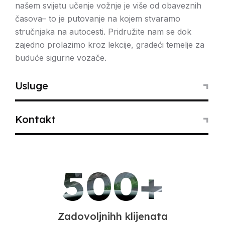
našem svijetu učenje vožnje je više od obaveznih
časova– to je putovanje na kojem stvaramo
Motor
stručnjaka na autocesti. Pridružite nam se dok
zajedno prolazimo kroz lekcije, gradeći temelje za
Obuka za A kategoriju
buduće sigurne vozače.
Učite voziti motocikle s našim stručnim
Usluge
instruktorima! Kategorija A obuhvata sve potrebno
za vožnju motocikla. Prijavite se za kurs i krenite u
avanturu na dva točka.
Kontakt
500+
Zadovoljnihh klijenata